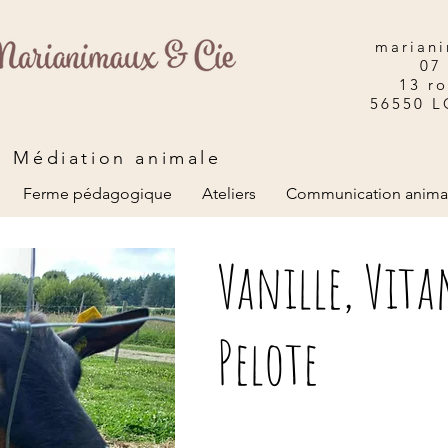
mariani
07
13 r
56550 
Médiation animale
Ferme pédagogique
Ateliers
Communication anima
Vanille, Vit
Pelote